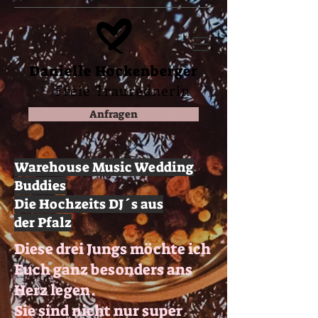
Danielle Hockenberger
Freie Traurednerin
Anfragen
Warehouse Music Wedding
Buddies
Die Hochzeits DJ´s aus
der
Pfalz
Diese drei Jungs möchte ich
Euch ganz besonders ans
Herz legen.
Sie sind nicht nur super