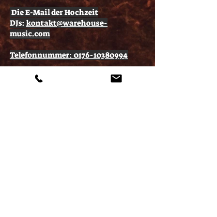
Die E-Mail der Hochzeit
DJs:
kontakt@warehouse-
music.com
Telefonnummer:
0176-10380994
Instagram warehouse_musicDJ
Facebook DJ.WarehouseMusic
Start
Das dürft
Ihr
erwarten
Über mich
Leistungen