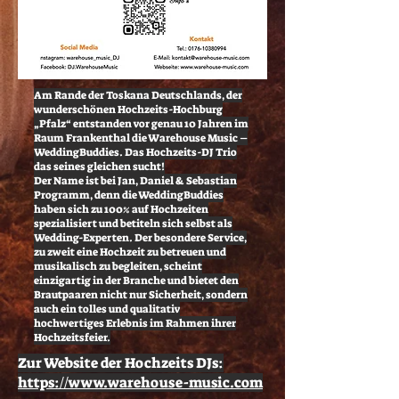
Am Rande der Toskana Deutschlands, der
wunderschönen Hochzeits-Hochburg
„Pfalz“ entstanden vor genau 10 Jahren im
Raum Frankenthal die Warehouse Music –
WeddingBuddies. Das Hochzeits-DJ Trio
das seines gleichen sucht!
Der Name ist bei Jan, Daniel & Sebastian
Programm, denn die WeddingBuddies
haben sich zu 100% auf Hochzeiten
spezialisiert und betiteln sich selbst als
Wedding-Experten. Der besondere Service,
zu zweit eine Hochzeit zu betreuen und
musikalisch zu begleiten, scheint
einzigartig in der Branche und bietet den
Brautpaaren nicht nur Sicherheit, sondern
auch ein tolles und qualitativ
hochwertiges Erlebnis im Rahmen ihrer
Hochzeitsfeier.
Zur Website der Hochzeits DJs:
https://www.warehouse-music.com